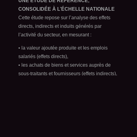
UNE ÉTUDE DE RÉFÉRENCE,
CONSOLIDÉE À L’ÉCHELLE NATIONALE
Cette étude repose sur l’analyse des effets
directs, indirects et induits générés par
l’activité du secteur, en mesurant :
• la valeur ajoutée produite et les emplois
salariés (effets directs),
• les achats de biens et services auprès de
sous-traitants et fournisseurs (effets indirects),
• les dépenses de consommation des salariés
qui irriguent d’autres branches économiques
(effets induits).
L’objectif est de quantifier de manière
rigoureuse les retombées concrètes de la
filière sur le tissu économique et social.