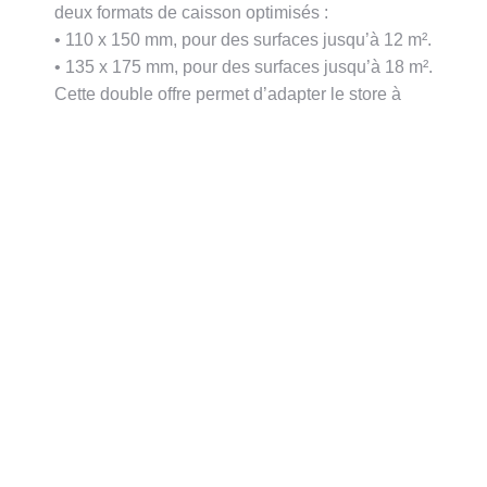
deux formats de caisson optimisés :
• 110 x 150 mm, pour des surfaces jusqu’à 12 m².
• 135 x 175 mm, pour des surfaces jusqu’à 18 m².
Cette double offre permet d’adapter le store à
toutes les configurations, qu’il s’agisse d’un
montage en niche, dans l’embrasure ou en
façade.
Une version solaire
compacte et
performante
Le VS ZIP PRO est également disponible avec
une motorisation solaire, sans augmentation des
dimensions du caisson. Offrant une totale
autonomie énergétique, cette version permet une