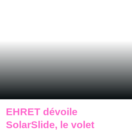
EHRET dévoile
SolarSlide, le volet