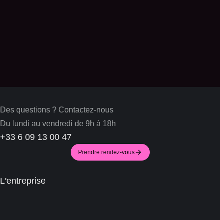
ancrage industriel en France à l’occasion du 9ème
Sommet Choose France, qui s’est tenu à Versailles.Le
Groupe, représenté par M Marcello…
Des questions ? Contactez-nous
Du lundi au vendredi de 9h à 18h
+33 6 09 13 00 47
Prendre rendez-vous
L'entreprise