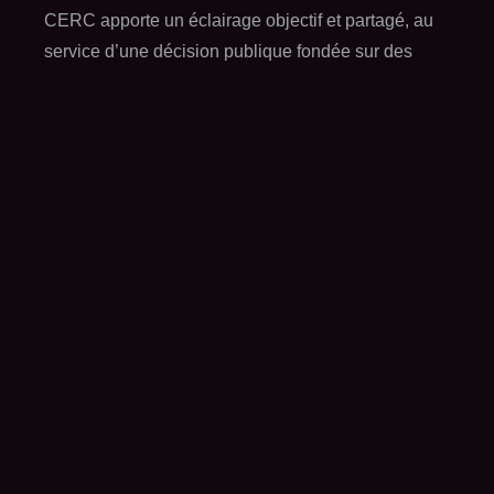
CERC apporte un éclairage objectif et partagé, au
service d’une décision publique fondée sur des
données fiables.
À l’occasion de son élection, Alain Plantier a
déclaré : «
Plus que jamais, les territoires ont
besoin d’une connaissance fine de leurs besoins et
de leurs dynamiques de construction. Le réseau
des CERC joue un rôle essentiel en mettant à
disposition des acteurs publics et privés des
données objectives, partagées et prospectives. Je
suis honoré de pouvoir contribuer à renforcer cette
mission d’intérêt général aux côtés de l’ensemble
des partenaires du réseau.
»
Par cette nouvelle responsabilité, Alain Plantier