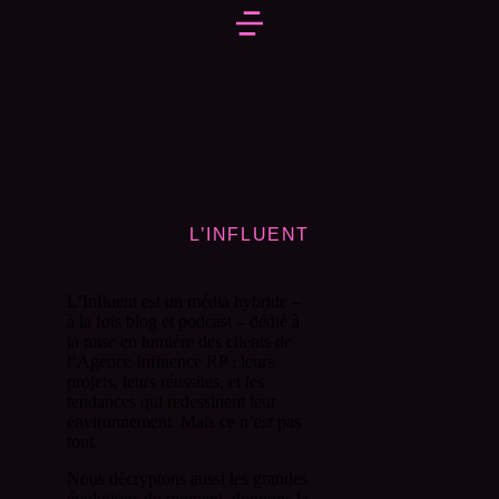
L’INFLUENT
L’Influent est un média hybride –
à la fois blog et podcast – dédié à
la mise en lumière des clients de
l’Agence Influence RP : leurs
projets, leurs réussites, et les
tendances qui redessinent leur
environnement. Mais ce n’est pas
tout.
Nous décryptons aussi les grandes
évolutions du moment, donnons la