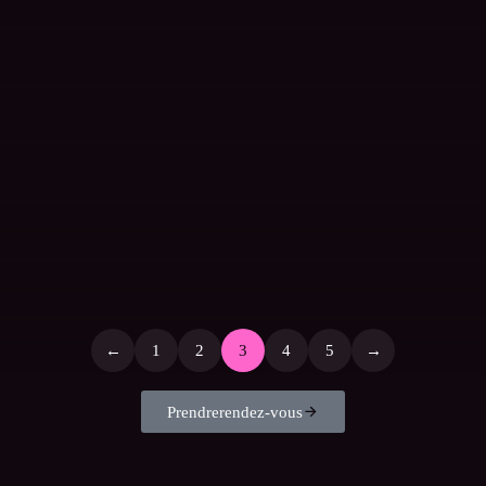
Campagne Lorenove pour le confort
thermique
INFLUENT PODCAST
/
12 JANVIER 2026
24 jours de surprises : le calendrier
de l’Avent de La Brigaderie de Paris
INFLUENT
/
28 NOVEMBRE
PODCAST
2025
←
1
2
3
4
5
→
Prendre rendez-vous